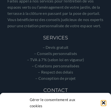
Faites appel à nos services pour l’entretien de vos
espaces verts ou l’aménagement de votre jardin, de la
terrasse à la clôture en passant par la pose de portail.
Vous bénéficierez des conseils judicieux de nos experts
pour une création personnalisée de votre espace vert.
SERVICES
– Devis gratuit
– Conseils personnalisés
– TVA à 7% (selon loi en vigueur)
– Créations personnalisées
– Respect des délais
– Conception de projet
CONTACT
SARL LE PENDU
Gérer le consentement aux
cookies
Route de Belz,