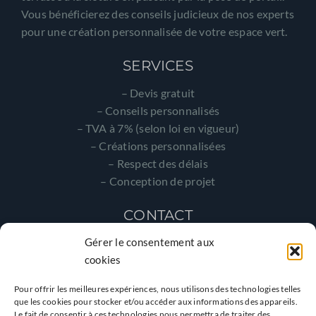
Vous bénéficierez des conseils judicieux de nos experts
pour une création personnalisée de votre espace vert.
SERVICES
– Devis gratuit
– Conseils personnalisés
– TVA à 7% (selon loi en vigueur)
– Créations personnalisées
– Respect des délais
– Conception de projet
CONTACT
Gérer le consentement aux
SARL LE PENDU
cookies
Route de Belz,
56950 Crach
Pour offrir les meilleures expériences, nous utilisons des technologies telles
que les cookies pour stocker et/ou accéder aux informations des appareils.
Tél. 02 97 55 43 67
Le fait de consentir à ces technologies nous permettra de traiter des