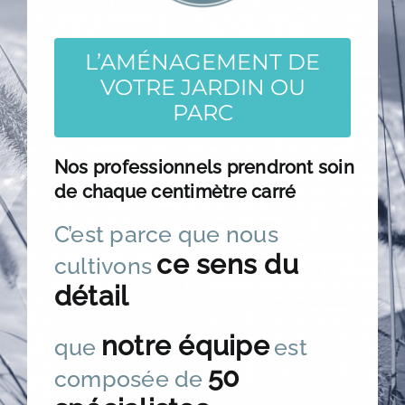
Contact
L’AMÉNAGEMENT DE
VOTRE JARDIN OU
PARC
Nos professionnels prendront soin
de chaque centimètre carré
C’est parce que nous
ce sens du
cultivons
détail
notre équipe
que
est
50
composée de